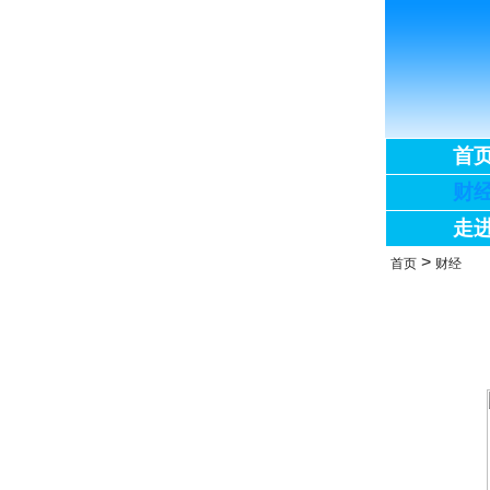
首
财
走
>
首页
财经