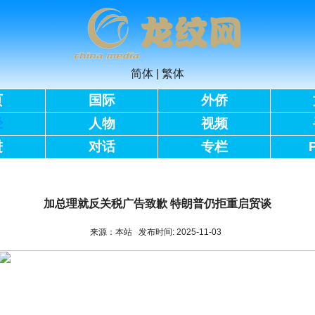
简体
|
繁体
页
国际
外侨
经
人物
视频
进
对话
专栏
加总理就反关税广告致歉 特朗普仍拒重启贸谈
来源：本站 发布时间: 2025-11-03