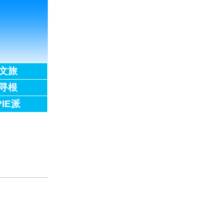
文旅
寻根
PIE派