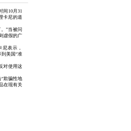
10月31
理卡尼的道
。”当被问
则虚假的广
卡尼表示，
到美国“准
反对使用这
告“欺骗性地
品在现有关