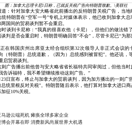
图：加拿大总理卡尼1日称，已就反关税广告向特朗普致歉。\美联社
报道：针对加拿大安大略省此前播出的反特朗普关税广告，当地时间
总统特朗普在“空军一号”专机上对媒体表示，他已收到加拿大总
加两国间的贸易谈判暂不会重启。
访时谈到卡尼称：“我真的很喜欢他（卡尼），但他们的做法错了
易谈判是否会重启时，特朗普明确回答“不会”，尽管卡尼已“为那
日，正在韩国庆州出席亚太经合组织第32次领导人非正式会议的
已向（特朗普）总统道歉，（因为）总统感到被冒犯”。他还说，等
再重启贸易谈判。
这则广告播出前他曾与安大略省省长福特共同审阅过，但他当时
“我告诉福特，我不希望继续推动这则广告。”
月23日宣布，终止与加拿大的贸易谈判，因为加方播出的一则广
前总统里根反对关税”。特朗普随后表示，他打算对加拿大进口商
加征10%关税。
亚马逊云端死机 瘫痪全球多家企业
进博会开幕在即 消费新风尚展世界大机遇