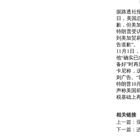
据路透社
日，美国
歉，但美
特朗普受
到美加贸
告道歉”。
11月1
他“确实
备好”时
卡尼称，
则广告。
特朗普10
声称美国
税基础上再
相关链接
上一篇：
下一篇：