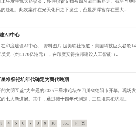
日上午发生惊天盗窃案，多件珍贵文物被四名蒙面贼盗走。截至当地时
的疑犯。此次案件在光天化日之下发生，凸显罗浮宫存在重大...
建AI中心
在印度建设AI中心。 资料图片 据美联社报道：美国科技巨头谷歌1
亿美元（约1170亿港元），在印度安得拉邦建设人工智能（...
 三星堆祭祀坑年代确定为商代晚期
野下的文明互鉴”为主题的2025三星堆论坛在四川省德阳市开幕。现场
的七大新进展。其中，通过碳十四年代测定，三星堆祭祀坑埋...
3
4
5
6
7
8
9
10
..
361
下一页