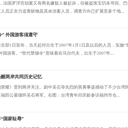
日，法国罗浮宫劫案又有两名嫌疑人被起诉，但被盗珠宝仍未寻回。巴
人员正全力追查赃物及其余涉案人员，调查方向已扩展至多个地...
” 外国游客须遵守
生部1日宣布，当天起对出生于2007年1月1日及以后的人员，实施“
国游客。“世代禁烟令”意味着在马尔代夫，出生于2007年...
唤醒两岸共同历史记忆
的荣耀》受到两岸关注。剧中吴石等先烈的英勇事迹感动了不少台湾
福田公墓缅怀吴石将军。右图：台湾青年邱庆龄参访福州市仓...
“国家耻辱”