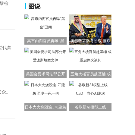
黎检
图说
高市内阁官员再曝“黑
美沙签署防务协议 惟双
世代禁
金”丑闻
方承诺难兑现
美国会要求司法部公开
五角大楼官员赴基辅 或
爱泼斯坦案文件
重启停火谈判
民众。
日本大火烧毁逾170建筑
谷歌新AI模型上线
至少一死一伤
CEO：当心AI泡沫