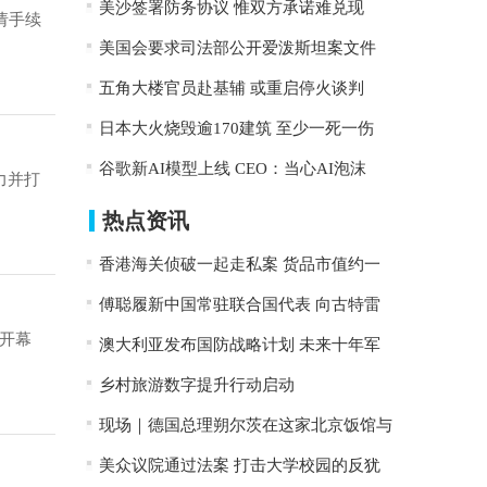
美沙签署防务协议 惟双方承诺难兑现
请手续
美国会要求司法部公开爱泼斯坦案文件
五角大楼官员赴基辅 或重启停火谈判
日本大火烧毁逾170建筑 至少一死一伤
谷歌新AI模型上线 CEO：当心AI泡沫
力并打
热点资讯
香港海关侦破一起走私案 货品市值约一
傅聪履新中国常驻联合国代表 向古特雷
开幕
澳大利亚发布国防战略计划 未来十年军
乡村旅游数字提升行动启动
现场｜德国总理朔尔茨在这家北京饭馆与
美众议院通过法案 打击大学校园的反犹