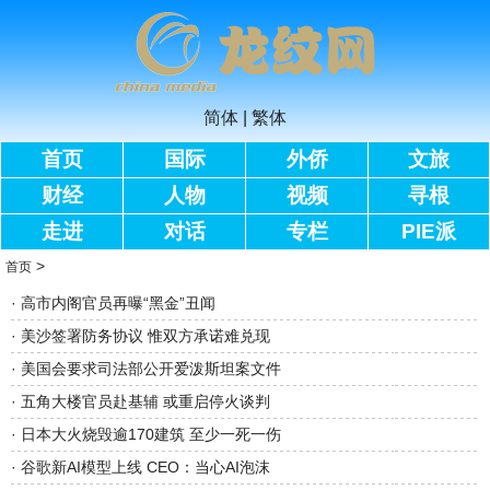
简体
|
繁体
首页
国际
外侨
文旅
财经
人物
视频
寻根
走进
对话
专栏
PIE派
>
首页
·
高市内阁官员再曝“黑金”丑闻
·
美沙签署防务协议 惟双方承诺难兑现
·
美国会要求司法部公开爱泼斯坦案文件
·
五角大楼官员赴基辅 或重启停火谈判
·
日本大火烧毁逾170建筑 至少一死一伤
·
谷歌新AI模型上线 CEO：当心AI泡沫