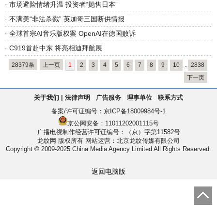
·
市场避险情绪升温 投资者“抛售日本”
·
不满美“非法杀戮” 英加哥三国断供情报
·
全球首宗AI音乐版权案 OpenAI在德国败诉
·
C919首赴中东 将亮相迪拜航展
28379条
上一页
1
2
3
4
5
6
7
8
9
10
..
2838
下一页
关于我们
|
法律声明
|
广告服务
|
理事单位
|
联系方式
备案/许可证编号：
京ICP备18009984号-1
京公网安备：11011202001115号
广播电视制作经营许可证编号：（京）字第11582号
龙纹网 版权所有
网站运营：北京龙纹传媒有限公司
Copyright © 2009-2025 China Media Agency Limited All Rights Reserved.
返回电脑版