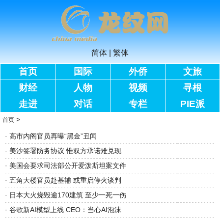
简体
|
繁体
首页
国际
外侨
文旅
财经
人物
视频
寻根
走进
对话
专栏
PIE派
>
首页
·
高市内阁官员再曝“黑金”丑闻
·
美沙签署防务协议 惟双方承诺难兑现
·
美国会要求司法部公开爱泼斯坦案文件
·
五角大楼官员赴基辅 或重启停火谈判
·
日本大火烧毁逾170建筑 至少一死一伤
·
谷歌新AI模型上线 CEO：当心AI泡沫