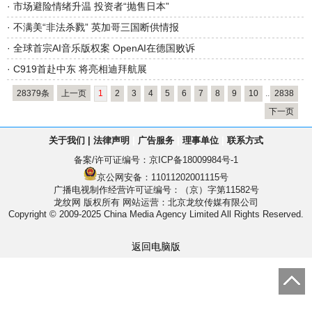
·
市场避险情绪升温 投资者“抛售日本”
·
不满美“非法杀戮” 英加哥三国断供情报
·
全球首宗AI音乐版权案 OpenAI在德国败诉
·
C919首赴中东 将亮相迪拜航展
28379条
上一页
1
2
3
4
5
6
7
8
9
10
..
2838
下一页
关于我们
|
法律声明
|
广告服务
|
理事单位
|
联系方式
备案/许可证编号：
京ICP备18009984号-1
京公网安备：11011202001115号
广播电视制作经营许可证编号：（京）字第11582号
龙纹网 版权所有
网站运营：北京龙纹传媒有限公司
Copyright © 2009-2025 China Media Agency Limited All Rights Reserved.
返回电脑版