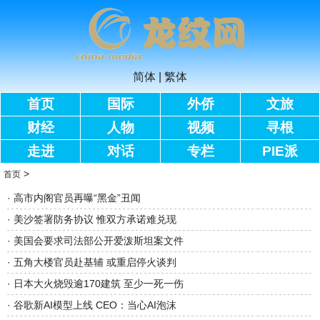
简体
|
繁体
首页
国际
外侨
文旅
财经
人物
视频
寻根
走进
对话
专栏
PIE派
>
首页
·
高市内阁官员再曝“黑金”丑闻
·
美沙签署防务协议 惟双方承诺难兑现
·
美国会要求司法部公开爱泼斯坦案文件
·
五角大楼官员赴基辅 或重启停火谈判
·
日本大火烧毁逾170建筑 至少一死一伤
·
谷歌新AI模型上线 CEO：当心AI泡沫