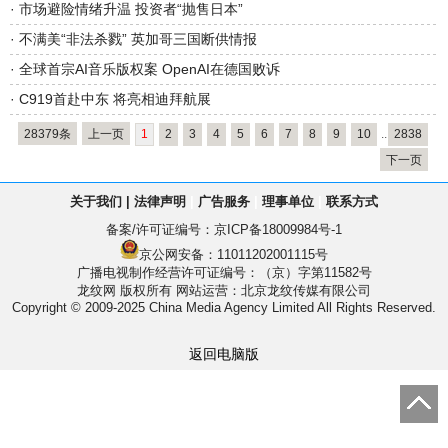
·
市场避险情绪升温 投资者“抛售日本”
·
不满美“非法杀戮” 英加哥三国断供情报
·
全球首宗AI音乐版权案 OpenAI在德国败诉
·
C919首赴中东 将亮相迪拜航展
28379条
上一页
1
2
3
4
5
6
7
8
9
10
..
2838
下一页
关于我们
|
法律声明
|
广告服务
|
理事单位
|
联系方式
备案/许可证编号：
京ICP备18009984号-1
京公网安备：11011202001115号
广播电视制作经营许可证编号：（京）字第11582号
龙纹网 版权所有
网站运营：北京龙纹传媒有限公司
Copyright © 2009-2025 China Media Agency Limited All Rights Reserved.
返回电脑版