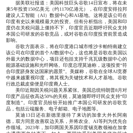
据美联社报道：美国科技巨头谷歌14日宣布，将在未
来5年投资150亿美元（约1170亿港元），在印度安得拉邦
建设人工智能（AI）数据中心和AI基地。这将是该公司在
印度有史以来规模最大的投资。但有分析指出，美国和印
度仍在关税问题上僵持不下，印度官员近期呼吁民众支持
本国公司研发的谷歌竞品，或对谷歌在印度投资前景造成
影响。
谷歌方面表示，将在印度港口城市维沙卡帕特南建立
该公司在印度的首个AI数据中心，这也将是谷歌在美国以
外最大的数据中心，项目还包括支持千兆瓦级数据中心的
能源基础设施和光纤网络。印度总理莫迪称，这项投资“符
合印度跻身发达国家的愿景”。美媒称，谷歌在全球AI竞赛
中越来越重视印度，将其视为关键技术和人才基地。谷歌
行政总裁皮柴便是印度裔人士。
美印近期因关税问题关系紧张。美国总统特朗普8月对
印度产品征收高达50%的关税，莫迪随即呼吁民众支持“印
度制造”。印度官员纷纷开始推广本国公司研发的谷歌竞
品，包括云端服务、电子邮箱、电子地图等。
莫迪13日还在新德里接待了来访的加拿大外长阿南
德，双方同意改善双边关系，并将农业、AI等列为优先合
作领域。2023年，加印两国关系因印度锡克教领袖在加拿