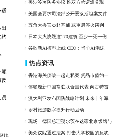
美沙签署防务协议 惟双方承诺难兑现
令适
美国会要求司法部公开爱泼斯坦案文件
五角大楼官员赴基辅 或重启停火谈判
体出
（约
日本大火烧毁逾170建筑 至少一死一伤
谷歌新AI模型上线 CEO：当心AI泡沫
体，
热点资讯
令颁
香港海关侦破一起走私案 货品市值约一
有反
傅聪履新中国常驻联合国代表 向古特雷
人员
澳大利亚发布国防战略计划 未来十年军
乡村旅游数字提升行动启动
现场｜德国总理朔尔茨在这家北京饭馆与
美众议院通过法案 打击大学校园的反犹
回列表