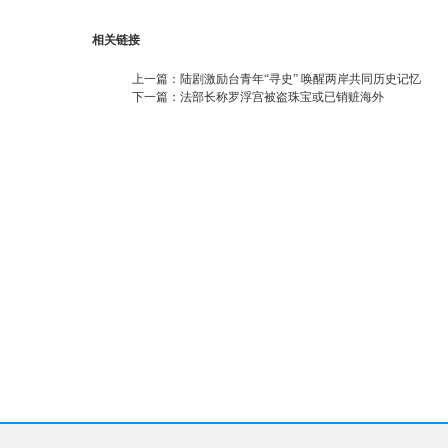
相关链接
上一篇：
陆剧激励台青年“寻史” 唤醒两岸共同历史记忆
下一篇：
法部长称罗浮宫被盗珠宝或已销赃海外