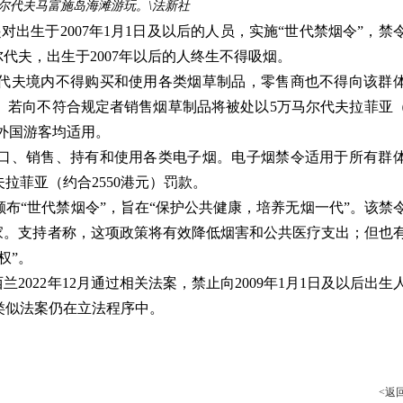
尔代夫马富施岛海滩游玩。\法新社
出生于2007年1月1日及以后的人员，实施“世代禁烟令”，禁
代夫，出生于2007年以后的人终生不得吸烟。
马尔代夫境内不得购买和使用各类烟草制品，零售商也不得向该群
。若向不符合规定者销售烟草制品将被处以5万马尔代夫拉菲亚
和外国游客均适用。
口、销售、持有和使用各类电子烟。电子烟禁令适用于所有群
拉菲亚（约合2550港元）罚款。
布“世代禁烟令”，旨在“保护公共健康，培养无烟一代”。该禁
家。支持者称，这项政策将有效降低烟害和公共医疗支出；但也
权”。
2022年12月通过相关法案，禁止向2009年1月1日及以后出生
国类似法案仍在立法程序中。
<返