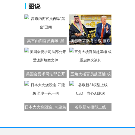
图说
高市内阁官员再曝“黑
美沙签署防务协议 惟双
金”丑闻
方承诺难兑现
美国会要求司法部公开
五角大楼官员赴基辅 或
爱泼斯坦案文件
重启停火谈判
日本大火烧毁逾170建筑
谷歌新AI模型上线
至少一死一伤
CEO：当心AI泡沫