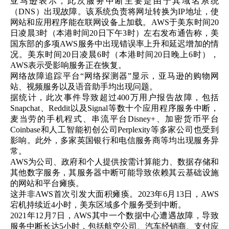
亚马逊表示，此次服务中断主要是由于其域名系统
（DNS）出现故障。该系统负责将网址转换为IP地址，使
网站和应用程序能在联网设备上加载。AWS于美东时间20
日凌晨3时（本港时间20日下午3时）左右发布通告称，美
国东部的多项AWS服务中出现错误率上升和延迟增加的情
况。美东时间20日凌晨6时（本港时间20日晚上6时），
AWS表示受影响服务正在恢复。
网络故障追踪平台“网络探测器”显示，亚马逊的购物网
站、视频服务以及语音助手均出现问题。
据统计，此次事件导致超过400万用户报告故障，包括
Snapchat、Reddit以及Signal等数十个应用程序服务中断，
麦当劳的手机程式、串流平台Disney+、加密货币平台
Coinbase和人工智能初创公司Perplexity等多家公司也受到
影响。此外，多家英国银行和电信服务商等均出现服务异
常。
AWS为公司、政府和个人提供按需计算能力、数据存储和
其他数字服务，其服务器中断可能导致依赖其云基础设施
的网站和平台瘫痪。
这并非AWS首次引发大面积瘫痪。2023年6月13日，AWS
宕机持续近4小时，美东区域多个服务受到中断。
2021年12月7日，AWS其中一个数据中心遭遇故障，导致
服务中断长达5小时，包括航空公司、汽车经销商、支付应