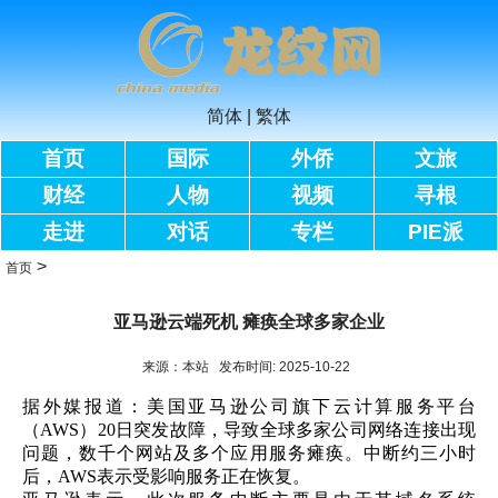
简体
|
繁体
首页
国际
外侨
文旅
财经
人物
视频
寻根
走进
对话
专栏
PIE派
>
首页
亚马逊云端死机 瘫痪全球多家企业
来源：本站 发布时间: 2025-10-22
据外媒报道：美国亚马逊公司旗下云计算服务平台
（AWS）20日突发故障，导致全球多家公司网络连接出现
问题，数千个网站及多个应用服务瘫痪。中断约三小时
后，AWS表示受影响服务正在恢复。