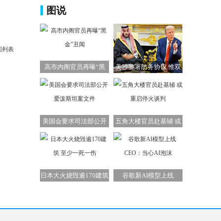
图说
回列表
高市内阁官员再曝“黑
美沙签署防务协议 惟双
金”丑闻
方承诺难兑现
美国会要求司法部公开
五角大楼官员赴基辅 或
爱泼斯坦案文件
重启停火谈判
日本大火烧毁逾170建筑
谷歌新AI模型上线
至少一死一伤
CEO：当心AI泡沫