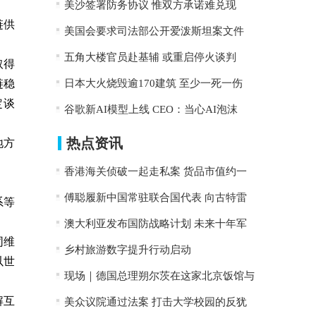
美沙签署防务协议 惟双方承诺难兑现
链供
美国会要求司法部公开爱泼斯坦案文件
五角大楼官员赴基辅 或重启停火谈判
取得
链稳
日本大火烧毁逾170建筑 至少一死一伤
定谈
谷歌新AI模型上线 CEO：当心AI泡沫
热点资讯
地方
香港海关侦破一起走私案 货品市值约一
傅聪履新中国常驻联合国代表 向古特雷
系等
澳大利亚发布国防战略计划 未来十年军
同维
乡村旅游数字提升行动启动
以世
现场｜德国总理朔尔茨在这家北京饭馆与
解互
美众议院通过法案 打击大学校园的反犹