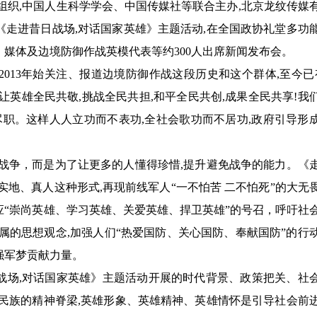
起、组织,中国人生科学学会、中国传媒社等联合主办,北京龙纹传媒
走进昔日战场,对话国家英雄》主题活动,在全国政协礼堂多功
媒体及边境防御作战英模代表等约300人出席新闻发布会。
013年始关注、报道边境防御作战这段历史和这个群体,至今已
让英雄全民共敬,挑战全民共担,和平全民共创,成果全民共享!我
尽职。这样人人立功而不表功,全社会歌功而不居功,政府引导形
战争，而是为了让更多的人懂得珍惜,提升避免战争的能力。《
实地、真人这种形式,再现前线军人“一不怕苦 二不怕死”的大无
“崇尚英雄、学习英雄、关爱英雄、捍卫英雄”的号召，呼吁社
属的思想观念,加强人们“热爱国防、关心国防、奉献国防”的行
强军梦贡献力量。
战场,对话国家英雄》主题活动开展的时代背景、政策把关、社
民族的精神脊梁,英雄形象、英雄精神、英雄情怀是引导社会前