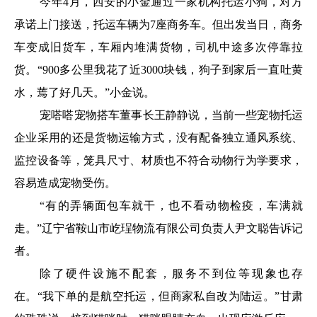
今年4月，西安的小金通过一家机构托运小狗，对方
承诺上门接送，托运车辆为7座商务车。但出发当日，商务
车变成旧货车，车厢内堆满货物，司机中途多次停靠拉
货。“900多公里我花了近3000块钱，狗子到家后一直吐黄
水，蔫了好几天。”小金说。
宠嗒嗒宠物搭车董事长王静静说，当前一些宠物托运
企业采用的还是货物运输方式，没有配备独立通风系统、
监控设备等，笼具尺寸、材质也不符合动物行为学要求，
容易造成宠物受伤。
“有的弄辆面包车就干，也不看动物检疫，车满就
走。”辽宁省鞍山市屹珵物流有限公司负责人尹文聪告诉记
者。
除了硬件设施不配套，服务不到位等现象也存
在。“我下单的是航空托运，但商家私自改为陆运。”甘肃