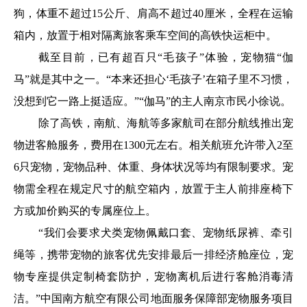
狗，体重不超过15公斤、肩高不超过40厘米，全程在运输
箱内，放置于相对隔离旅客乘车空间的高铁快运柜中。
截至目前，已有超百只“毛孩子”体验，宠物猫“伽
马”就是其中之一。“本来还担心‘毛孩子’在箱子里不习惯，
没想到它一路上挺适应。”“伽马”的主人南京市民小徐说。
除了高铁，南航、海航等多家航司在部分航线推出宠
物进客舱服务，费用在1300元左右。相关航班允许带入2至
6只宠物，宠物品种、体重、身体状况等均有限制要求。宠
物需全程在规定尺寸的航空箱内，放置于主人前排座椅下
方或加价购买的专属座位上。
“我们会要求犬类宠物佩戴口套、宠物纸尿裤、牵引
绳等，携带宠物的旅客优先安排最后一排经济舱座位，宠
物专座提供定制椅套防护，宠物离机后进行客舱消毒清
洁。”中国南方航空有限公司地面服务保障部宠物服务项目