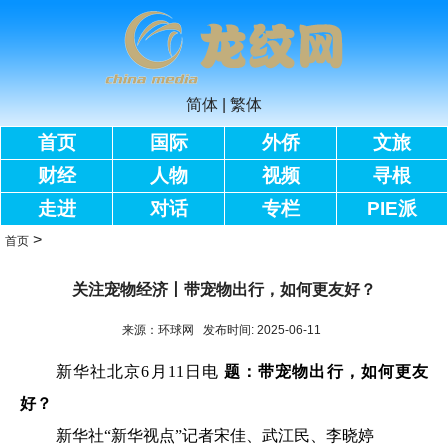
简体
|
繁体
首页
国际
外侨
文旅
财经
人物
视频
寻根
走进
对话
专栏
PIE派
>
首页
关注宠物经济丨带宠物出行，如何更友好？
来源：环球网 发布时间: 2025-06-11
新华社北京6月11日电
题：带宠物出行，如何更友
好？
新华社“新华视点”记者宋佳、武江民、李晓婷