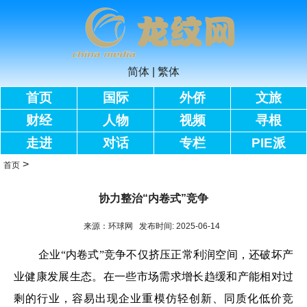
简体
|
繁体
首页
国际
外侨
文旅
财经
人物
视频
寻根
走进
对话
专栏
PIE派
>
首页
协力整治“内卷式”竞争
来源：环球网 发布时间: 2025-06-14
企业“内卷式”竞争不仅挤压正常利润空间，还破坏产
业健康发展生态。在一些市场需求增长趋缓和产能相对过
剩的行业，容易出现企业重模仿轻创新、同质化低价竞