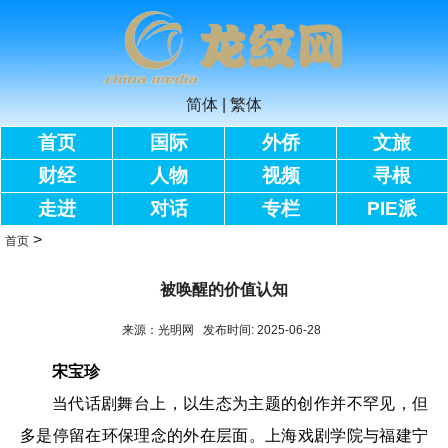
简体
|
繁体
首页
国际
外侨
文旅
财经
人物
视频
寻根
走进
对话
专栏
PIE派
>
首页
被唤醒的价值认知
来源：光明网 发布时间: 2025-06-28
宋宝珍
当代话剧舞台上，以生态为主题的创作并不罕见，但
多是停留在环保理念的外在层面。上海戏剧学院与福建宁