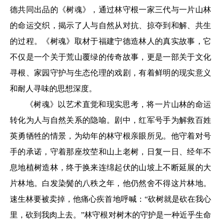
德共同出品的《树魂》，通过林守根一家三代与一片山林
的命运交织，揭示了人与自然从对抗、掠夺到和解、共生
的过程。《树魂》取材于福建宁德造林人的真实故事，它
不仅是一个关于荒山覆绿的传奇故事，更是一部关于文化
寻根、家园守护与生态伦理的戏剧，有着鲜明的现实意义
和耐人寻味的思想深度。
《树魂》以艺术直觉和现实思考，将一片山林的命运
转化为人与自然关系的隐喻。剧中，红军号手为解救百姓
英勇牺牲的情景，为幼年的林守根亲眼所见。他守着对号
手的承诺，守着那座坟茔和山上老树，日复一日、经年不
息地植树造林，终于换来连绵起伏的山坡上不断延展的大
片林地。白发染鬓的八秩之年，他仍然舍不得这片林地。
速生林要被卖掉，他痛心疾首地呼喊：“砍树就是砍在我心
里，砍到我肉上去。”林守根对树木的守护是一种近乎生命