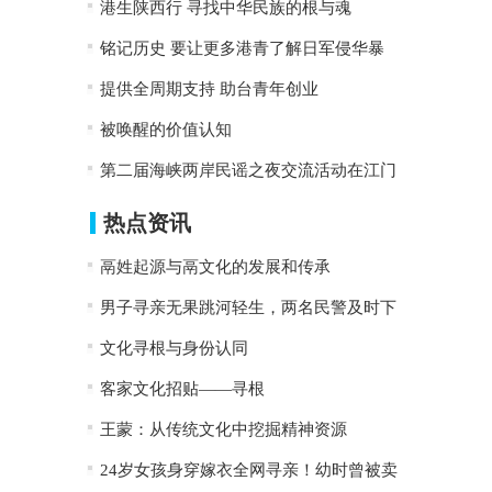
港生陕西行 寻找中华民族的根与魂
铭记历史 要让更多港青了解日军侵华暴
提供全周期支持 助台青年创业
被唤醒的价值认知
第二届海峡两岸民谣之夜交流活动在江门
热点资讯
鬲姓起源与鬲文化的发展和传承
男子寻亲无果跳河轻生，两名民警及时下
文化寻根与身份认同
客家文化招贴——寻根
王蒙：从传统文化中挖掘精神资源
24岁女孩身穿嫁衣全网寻亲！幼时曾被卖