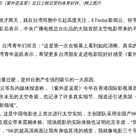
影《窗外是蓝星》近日上映后受到各界好评。\网上图片
才两天，就在台湾同胞中引起高度关注，ETtoday新闻云、钜
影后表示，中央广播电视总台出品的大陆首部太空电影带来的
时，台湾青年们坦言：“这是第一次在银幕上看到如此清晰、真实
台湾青年蓝皓表示，希望更多台湾朋友走进电影院好好感受《窗
质量过硬，是对台胞产生强烈吸引的一大原因。
y新闻云等岛内媒体报道称，《窗外是蓝星》今年在香港国际影视展
所未见的太空奇观，也记录了许多真实细节。报道还引述美国
新领域”。
，这是中国电影史上首次进行太空实拍，主创团队采用全国产8
给观众带来震撼体验。现场观影的实际体验也证明此言非虚，“
，“8K的超高清画面让我有身临其境的感觉，我就像电影三个