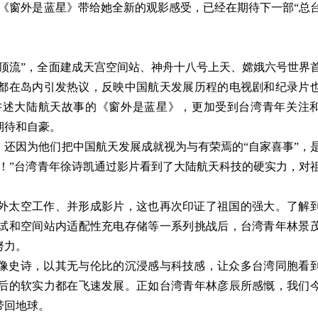
《窗外是蓝星》带给她全新的观影感受，已经在期待下一部“总
顶流”，全面建成天宫空间站、神舟十八号上天、嫦娥六号世界
都在岛内引发热议，反映中国航天发展历程的电视剧和纪录片
讲述大陆航天故事的《窗外是蓝星》，更加受到台湾青年关注
期待和自豪。
还因为他们把中国航天发展成就视为与有荣焉的“自家喜事”，
！”台湾青年徐诗凯通过影片看到了大陆航天科技的硬实力，对
外太空工作、并形成影片，这也再次印证了祖国的强大。了解
试和空间站内适配性充电存储等一系列挑战后，台湾青年林景
努力。
像史诗，以其无与伦比的沉浸感与科技感，让众多台湾同胞看
后的软实力都在飞速发展。正如台湾青年林彦辰所感慨，我们
带回地球。