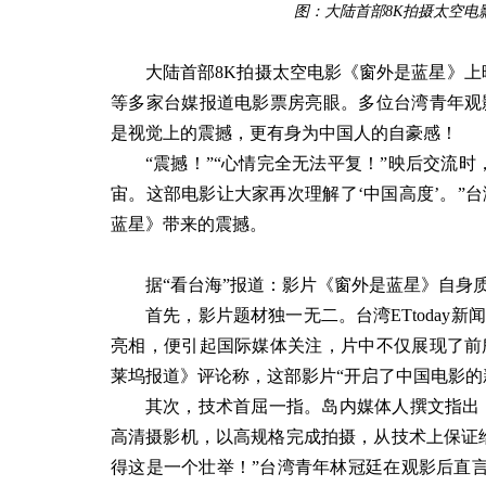
图：大陆首部8K拍摄太空电
大陆首部8K拍摄太空电影《窗外是蓝星》上映
等多家台媒报道电影票房亮眼。多位台湾青年观
是视觉上的震撼，更有身为中国人的自豪感！
“震撼！”“心情完全无法平复！”映后交流
宙。这部电影让大家再次理解了‘中国高度’。”
蓝星》带来的震撼。
据“看台海”报道：影片《窗外是蓝星》自身
首先，影片题材独一无二。台湾ETtoda
亮相，便引起国际媒体关注，片中不仅展现了前
莱坞报道》评论称，这部影片“开启了中国电影的
其次，技术首屈一指。岛内媒体人撰文指出
高清摄影机，以高规格完成拍摄，从技术上保证
得这是一个壮举！”台湾青年林冠廷在观影后直言