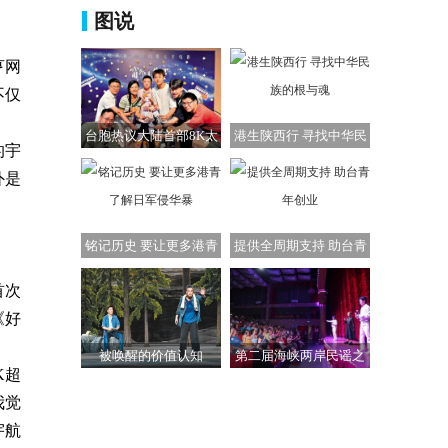
图说
亨网
不仅
台胞热议大陆首部8K太
港生陕西行 寻找中华民
的宇
空电影
族的根与魂
外是
铭记历史 要让更多港青
提供全周期支持 助台青
了解日军侵华暴
年创业
首次
《好
被唤醒的价值认知
第二届海峡两岸民谣之
K超
夜交流活动在江门
我觉
宇航