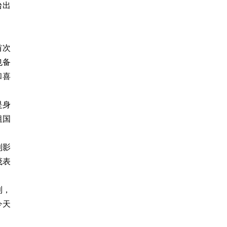
台出
首次
也备
和喜
是身
祖国
到影
茂表
到，
今天