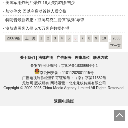
·
美国军用炸药厂爆炸 18人失踪凶多吉少
·
加沙停火 巴以今启动首轮人质交换
·
特朗普最新表态：或向乌克兰提供“战斧”导弹
·
澳航遭黑客入侵 570万客户数据外泄
28379条
上一页
1
2
3
4
5
6
7
8
9
10
..
2838
下一页
关于我们
|
法律声明
|
广告服务
|
理事单位
|
联系方式
备案/许可证编号：
京ICP备18009984号-1
京公网安备：11011202001115号
广播电视制作经营许可证编号：（京）字第11582号
龙纹网 版权所有
网站运营：北京龙纹传媒有限公司
Copyright © 2009-2025 China Media Agency Limited All Rights Reserved.
返回电脑版