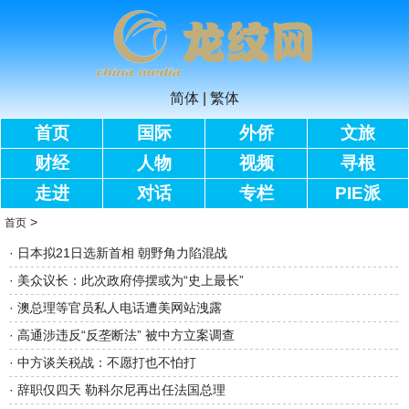
简体
|
繁体
首页
国际
外侨
文旅
财经
人物
视频
寻根
走进
对话
专栏
PIE派
>
首页
·
日本拟21日选新首相 朝野角力陷混战
·
美众议长：此次政府停摆或为“史上最长”
·
澳总理等官员私人电话遭美网站洩露
·
高通涉违反“反垄断法” 被中方立案调查
·
中方谈关税战：不愿打也不怕打
·
辞职仅四天 勒科尔尼再出任法国总理