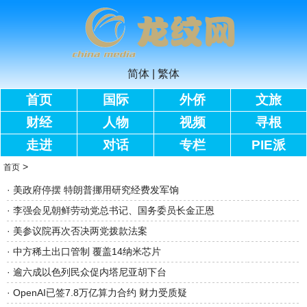
简体
|
繁体
首页
国际
外侨
文旅
财经
人物
视频
寻根
走进
对话
专栏
PIE派
>
首页
·
美政府停摆 特朗普挪用研究经费发军饷
·
李强会见朝鲜劳动党总书记、国务委员长金正恩
·
美参议院再次否决两党拨款法案
·
中方稀土出口管制 覆盖14纳米芯片
·
逾六成以色列民众促内塔尼亚胡下台
·
OpenAI已签7.8万亿算力合约 财力受质疑