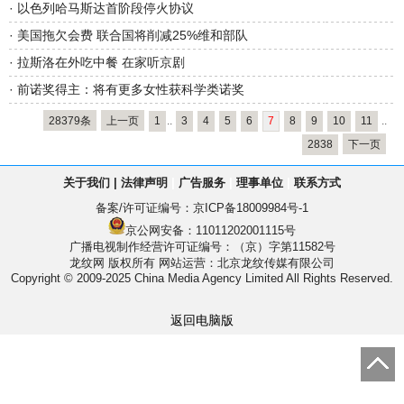
·
以色列哈马斯达首阶段停火协议
·
美国拖欠会费 联合国将削减25%维和部队
·
拉斯洛在外吃中餐 在家听京剧
·
前诺奖得主：将有更多女性获科学类诺奖
28379条
上一页
1
..
3
4
5
6
7
8
9
10
11
..
2838
下一页
关于我们
|
法律声明
|
广告服务
|
理事单位
|
联系方式
备案/许可证编号：
京ICP备18009984号-1
京公网安备：11011202001115号
广播电视制作经营许可证编号：（京）字第11582号
龙纹网 版权所有
网站运营：北京龙纹传媒有限公司
Copyright © 2009-2025 China Media Agency Limited All Rights Reserved.
返回电脑版