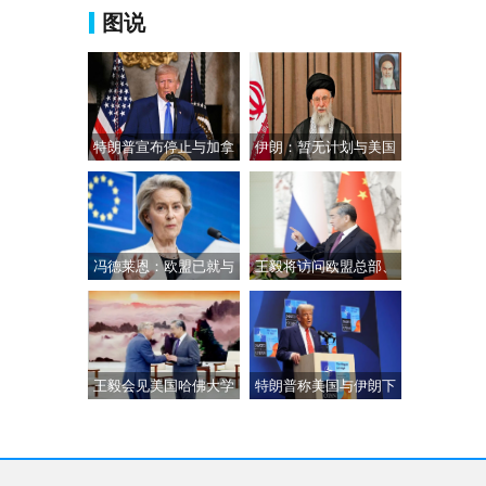
图说
特朗普宣布停止与加拿
伊朗：暂无计划与美国
大所有贸易谈判
会谈
冯德莱恩：欧盟已就与
王毅将访问欧盟总部、
美国谈判失败做好
德国、法国并举行
王毅会见美国哈佛大学
特朗普称美国与伊朗下
教授艾利森
周将举行会谈