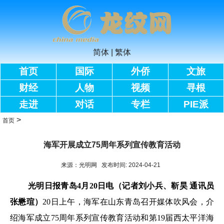
简体
|
繁体
首页
国际
外侨
文旅
财经
人物
视频
寻根
走进
对话
专栏
PIE派
>
首页
海军开展成立75周年系列宣传教育活动
来源：光明网 发布时间: 2024-04-21
光明日报青岛4月20日电（记者刘小兵、靳昊 通讯员
张懋瑄）
20日上午，海军在山东青岛召开媒体吹风会，介
绍海军成立75周年系列宣传教育活动和第19届西太平洋海